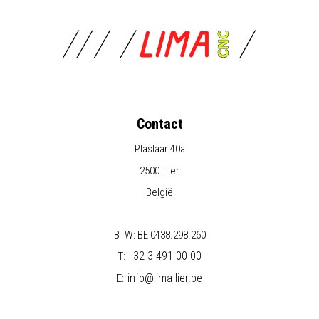
Contact
Plaslaar 40a
2500
Lier
België
BTW: BE 0438.298.260
+32 3 491 00 00
T:
info@lima-lier.be
E: