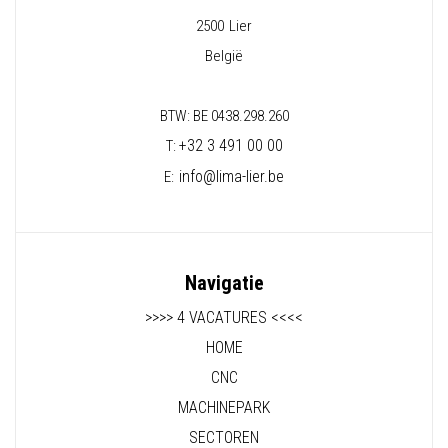
2500
Lier
België
BTW: BE 0438.298.260
+32 3 491 00 00
T:
info@lima-lier.be
E:
Navigatie
>>>> 4 VACATURES <<<<
HOME
CNC
MACHINEPARK
SECTOREN