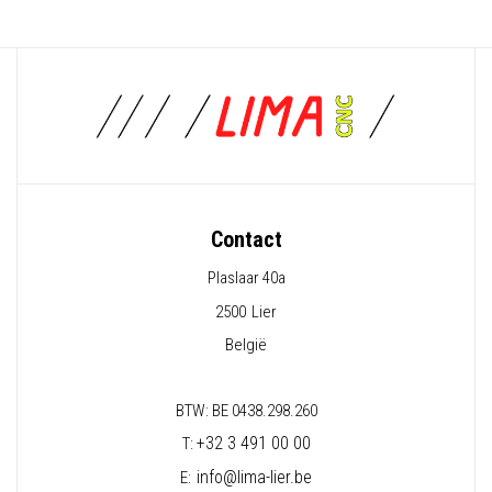
Contact
Plaslaar 40a
2500
Lier
België
BTW: BE 0438.298.260
+32 3 491 00 00
T:
info@lima-lier.be
E: